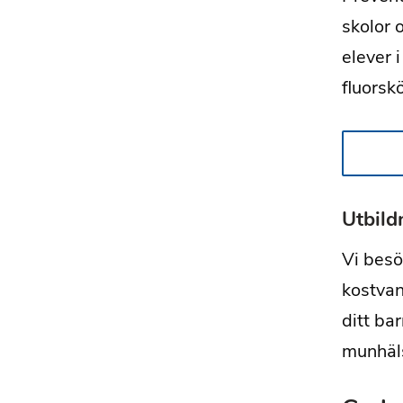
skolor 
elever 
fluorsk
Utbild
Vi besö
kostvan
ditt ba
munhäl