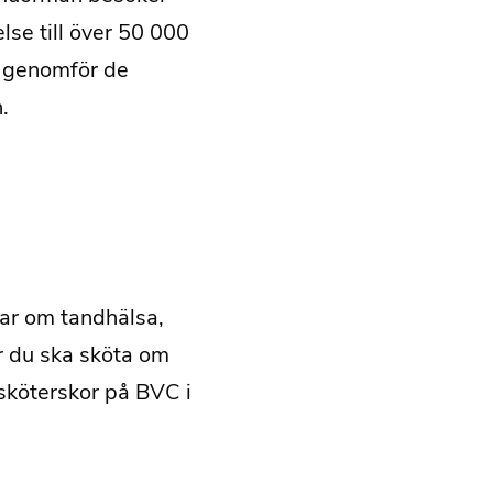
lse till över 50 000
m genomför de
.
ar om tandhälsa,
r du ska sköta om
ksköterskor på BVC i