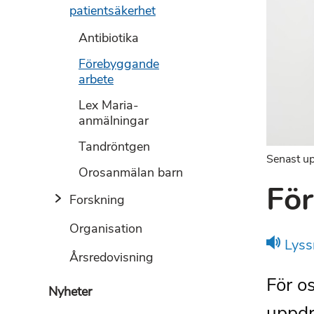
patientsäkerhet
Antibiotika
Förebyggande
arbete
Lex Maria-
anmälningar
Tandröntgen
Senast up
Orosanmälan barn
För
Forskning
Organisation
Lyss
Årsredovisning
För o
Nyheter
uppdr