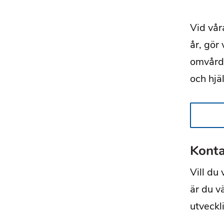
Vid vår
år, gör
omvårdn
och hjä
Konta
Vill du
är du v
utveckl