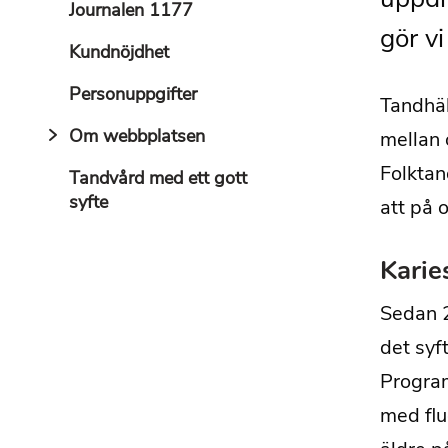
Journalen 1177
gör v
Kundnöjdhet
Personuppgifter
Tandhäl
Om webbplatsen
mellan 
Folktan
Tandvård med ett gott
syfte
att på o
Karie
Sedan 2
det syf
Program
med flu