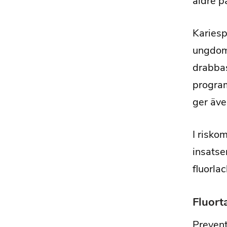
äldre p
Kariesp
ungdoma
drabbas
program
ger äve
I risko
insatse
fluorlac
Fluort
Prevent