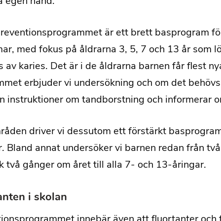
å egen hand.
reventionsprogrammet är ett brett basprogram för
r, med fokus på åldrarna 3, 5, 7 och 13 år som löp
 av karies. Det är i de åldrarna barnen får flest nya
met erbjuder vi undersökning och om det behövs 
n instruktioner om tandborstning och informerar 
mråden driver vi dessutom ett förstärkt basprogra
r. Bland annat undersöker vi barnen redan från två
k två gånger om året till alla 7- och 13-åringar.
anten i skolan
ionsprogrammet innebär även att fluortanter och