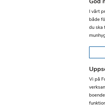
God m
I vårt 
både fö
du ska 
munhygi
Upps
Vi på F
verksa
boenden
funktio