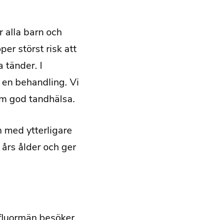
 alla barn och
er störst risk att
 tänder. I
en behandling. Vi
om god tandhälsa.
m med ytterligare
 års ålder och ger
 fluormän besöker