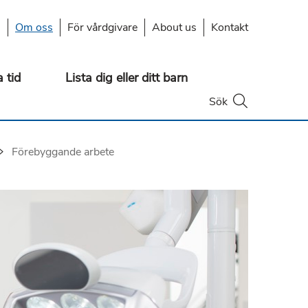
s
Om oss
För vårdgivare
About us
Kontakt
 tid
Lista dig eller ditt barn
Öppna
Sök
Du är här:
Förebyggande arbete