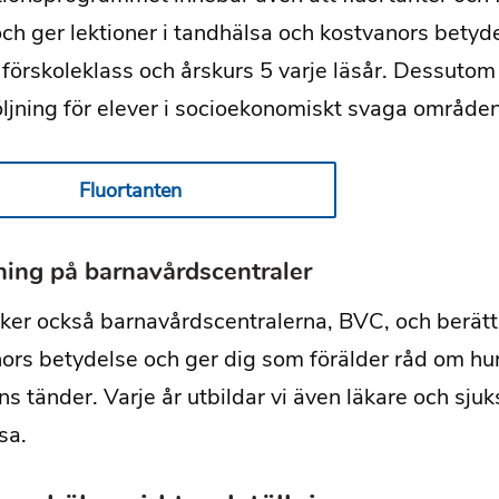
och ger lektioner i tandhälsa och kostvanors betyde
i förskoleklass och årskurs 5 varje läsår. Dessuto
öljning för elever i socioekonomiskt svaga områden
Fluortanten
ning på barnavårdscentraler
ker också barnavårdscentralerna, BVC, och berätt
ors betydelse och ger dig som förälder råd om hu
rns tänder. Varje år utbildar vi även läkare och sju
sa.