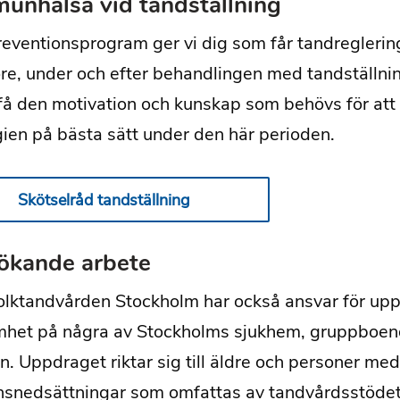
unhälsa vid tandställning
preventionsprogram ger vi dig som får tandreglerin
re, under och efter behandlingen med tandställning
få den motivation och kunskap som behövs för att
en på bästa sätt under den här perioden.
Skötselråd tandställning
ökande arbete
olktandvården Stockholm har också ansvar för up
mhet på några av Stockholms sjukhem, gruppboen
. Uppdraget riktar sig till äldre och personer med
nsnedsättningar som omfattas av tandvårdsstödet 