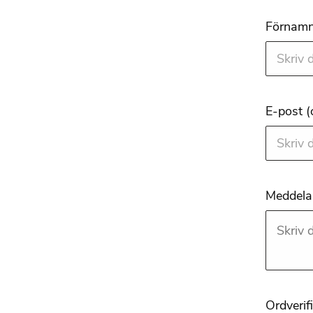
Förnamn 
E-post (
Meddelan
Ordverif