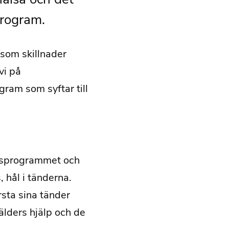
program.
 som skillnader
vi på
ram som syftar till
onsprogrammet och
, hål i tänderna.
sta sina tänder
lders hjälp och de