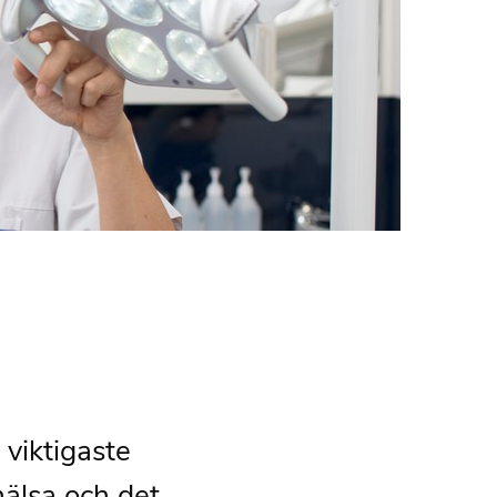
 viktigaste
älsa och det