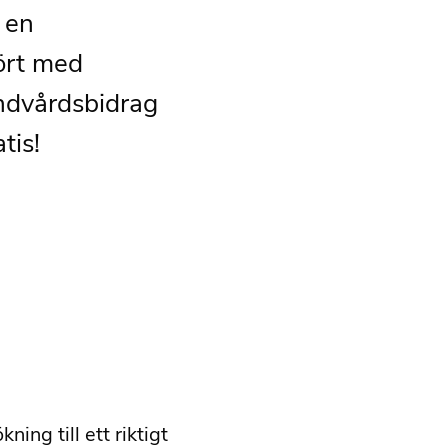
 en
ört med
andvårdsbidrag
tis!
ing till ett riktigt