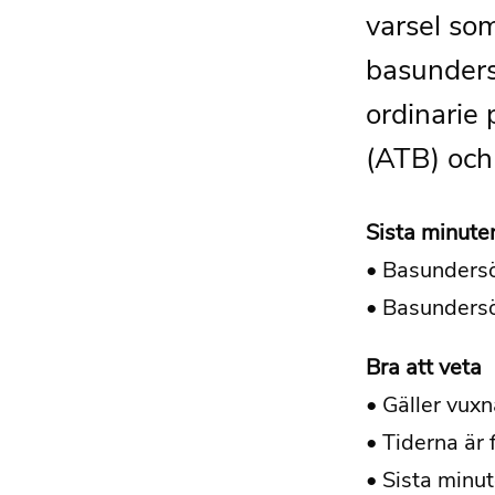
varsel som
basunders
ordinarie 
(ATB) och 
Sista minuten
• Basundersö
• Basundersö
Bra att veta
• Gäller vuxn
• Tiderna är 
• Sista minut