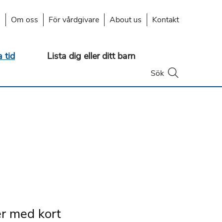
s
Om oss
För vårdgivare
About us
Kontakt
 tid
Lista dig eller ditt barn
Öppna
Sök
er med kort