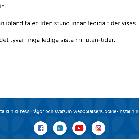
is.
 ibland ta en liten stund innan lediga tider visa
 det tyvärr inga lediga sista minuten-tider.
ta klinik
Press
Frågor och svar
Om webbplatsen
Cookie-inställnin