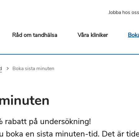
Jobba hos os
Råd om tandhälsa
Våra kliniker
Boka
d
Du är här:
Boka sista minuten
 minuten
 rabatt på undersökning!
 boka en sista minuten-tid. Det är tid