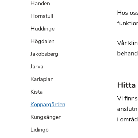
Handen
Hos oss
Hornstull
funktio
Huddinge
Högdalen
Vår kli
behandl
Jakobsberg
Järva
Karlaplan
Hitta 
Kista
Vi finn
Koppargården
anslutni
Kungsängen
i område
Lidingö