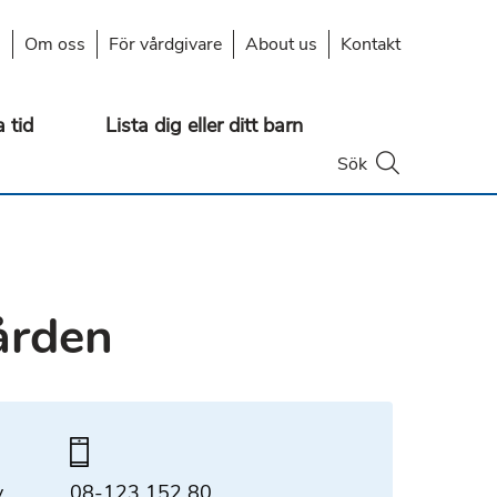
s
Om oss
För vårdgivare
About us
Kontakt
 tid
Lista dig eller ditt barn
Öppna
Sök
ården
y
Telefonnummer
08-123 152 80