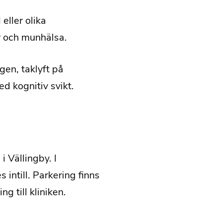
eller olika
r och munhälsa.
gen, taklyft på
d kognitiv svikt.
 Vällingby. I
s intill. Parkering finns
g till kliniken.