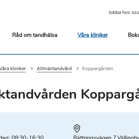
Jobba hos os
Råd om tandhälsa
Våra kliniker
Boka
Våra kliniker
Allmäntandvård
Du är här:
Koppargården
lktandvården Kopparg
dag: 08:30-16:30
Plats
Bättringsvägen 7,Vällingb