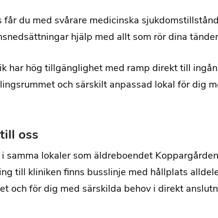
 får du med svårare medicinska sjukdomstillstånd 
nsnedsättningar hjälp med allt som rör dina tände
nik har hög tillgänglighet med ramp direkt till ingån
ingsrummet och särskilt anpassad lokal för dig me
till oss
s i samma lokaler som äldreboendet Koppargården i
ng till kliniken finns busslinje med hållplats alldele
t och för dig med särskilda behov i direkt anslutnin