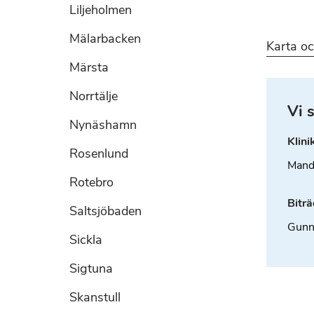
Liljeholmen
Mälarbacken
Karta oc
Märsta
Norrtälje
Vi 
Nynäshamn
Klini
Rosenlund
Mand
Rotebro
Bitr
Saltsjöbaden
Gunn
Sickla
Sigtuna
Skanstull