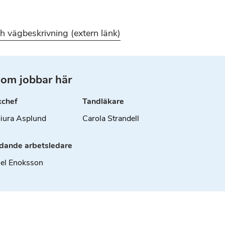
h vägbeskrivning (extern länk)
som jobbar här
kchef
Tandläkare
iura Asplund
Carola Strandell
ädande arbetsledare
el Enoksson