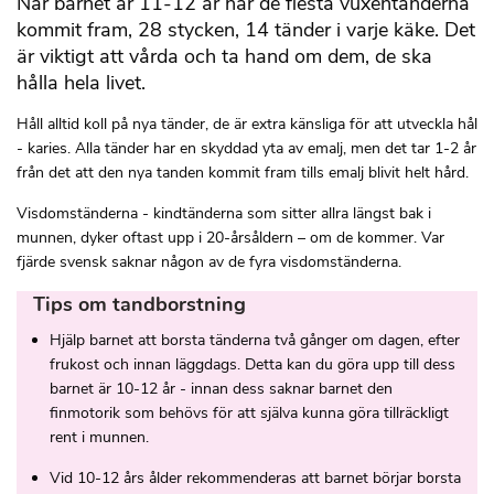
När barnet är 11-12 år har de flesta vuxentänderna
kommit fram, 28 stycken, 14 tänder i varje käke. Det
är viktigt att vårda och ta hand om dem, de ska
hålla hela livet.
Håll alltid koll på nya tänder, de är extra känsliga för att utveckla hål
- karies. Alla tänder har en skyddad yta av emalj, men det tar 1-2 år
från det att den nya tanden kommit fram tills emalj blivit helt hård.
Visdomständerna - kindtänderna som sitter allra längst bak i
munnen, dyker oftast upp i 20-årsåldern – om de kommer. Var
fjärde svensk saknar någon av de fyra visdomständerna.
Tips om tandborstning
Hjälp barnet att borsta tänderna två gånger om dagen, efter
frukost och innan läggdags. Detta kan du göra upp till dess
barnet är 10-12 år - innan dess saknar barnet den
finmotorik som behövs för att själva kunna göra tillräckligt
rent i munnen.
Vid 10-12 års ålder rekommenderas att barnet börjar borsta