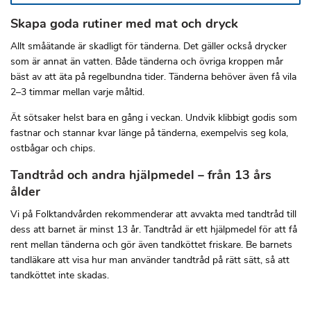
Skapa goda rutiner med mat och dryck
Allt småätande är skadligt för tänderna. Det gäller också drycker
som är annat än vatten. Både tänderna och övriga kroppen mår
bäst av att äta på regelbundna tider. Tänderna behöver även få vila
2–3 timmar mellan varje måltid.
Ät sötsaker helst bara en gång i veckan. Undvik klibbigt godis som
fastnar och stannar kvar länge på tänderna, exempelvis seg kola,
ostbågar och chips.
Tandtråd och andra hjälpmedel – från 13 års
ålder
Vi på Folktandvården rekommenderar att avvakta med tandtråd till
dess att barnet är minst 13 år. Tandtråd är ett hjälpmedel för att få
rent mellan tänderna och gör även tandköttet friskare. Be barnets
tandläkare att visa hur man använder tandtråd på rätt sätt, så att
tandköttet inte skadas.