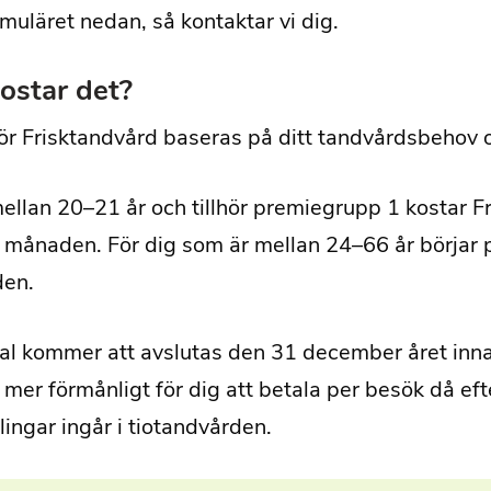
ormuläret nedan, så kontaktar vi dig.
ostar det?
för Frisktandvård baseras på ditt tandvårdsbehov o
ellan 20–21 år och tillhör premiegrupp 1 kostar F
i månaden. För dig som är mellan 24–66 år börjar p
den.
tal kommer att avslutas den 31 december året innan
r mer förmånligt för dig att betala per besök då ef
ingar ingår i tiotandvården.