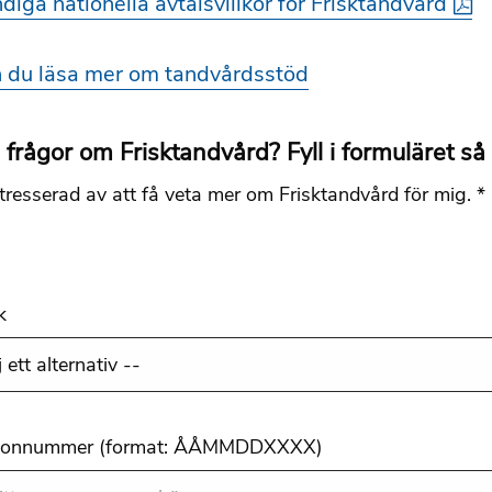
ndiga nationella avtalsvillkor för Frisktandvård
 du läsa mer om tandvårdsstöd
frågor om Frisktandvård? Fyll i formuläret så 
ntresserad av att få veta mer om Frisktandvård för mig. *
k
rsonnummer (format: ÅÅMMDDXXXX)