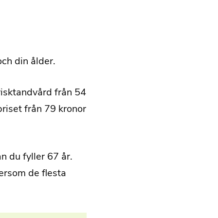
ch din ålder.
risktandvård från 54
riset från 79 kronor
 du fyller 67 år.
tersom de flesta