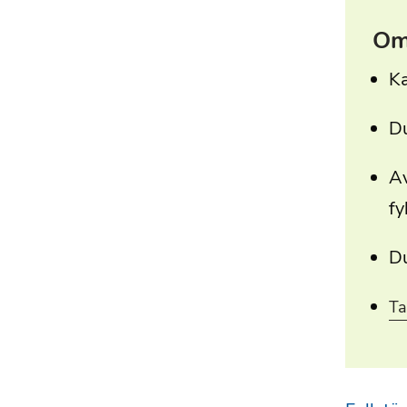
Om
Ka
Du
Av
fy
Du
Ta