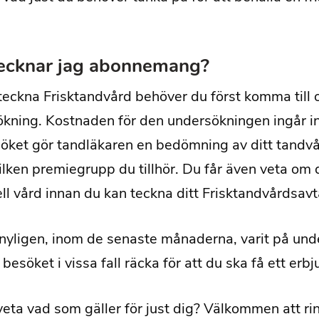
ecknar jag abonnemang?
 teckna Frisktandvård behöver du först komma till 
kning. Kostnaden för den undersökningen ingår i
öket gör tandläkaren en bedömning av ditt tandv
ilken premiegrupp du tillhör. Du får även veta om
ll vård innan du kan teckna ditt Frisktandvårdsavt
nyligen, inom de senaste månaderna, varit på und
besöket i vissa fall räcka för att du ska få ett erb
 veta vad som gäller för just dig? Välkommen att ring