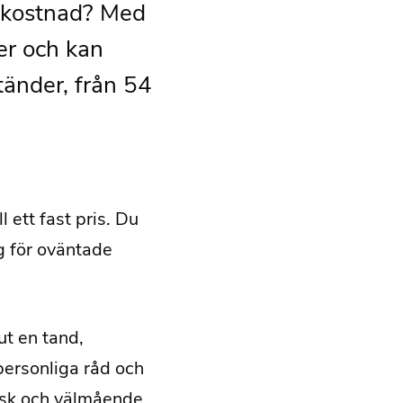
st kostnad? Med
er och kan
änder, från 54
 ett fast pris. Du
g för oväntade
ut en tand,
personliga råd och
risk och välmående