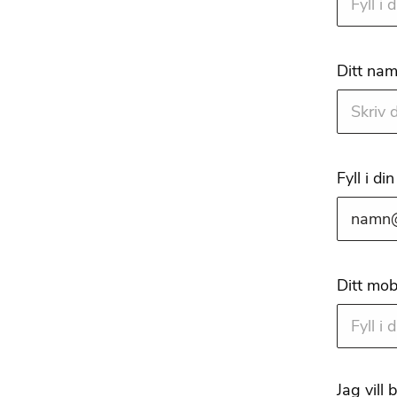
Ditt na
Fyll i di
Ditt mo
Jag vill 