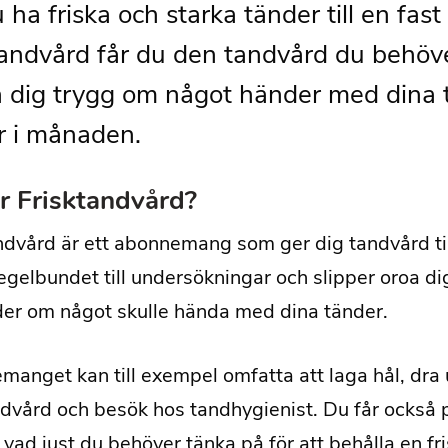
u ha friska och starka tänder till en fa
tandvård får du den tandvård du behöv
 dig trygg om något händer med dina t
r i månaden.
r Frisktandvård?
ndvård är ett abonnemang som ger dig tandvård till
regelbundet till undersökningar och slipper oroa di
er om något skulle hända med dina tänder.
anget kan till exempel omfatta att laga hål, dra 
dvård och besök hos tandhygienist. Du får också 
 vad just du behöver tänka på för att behålla en f