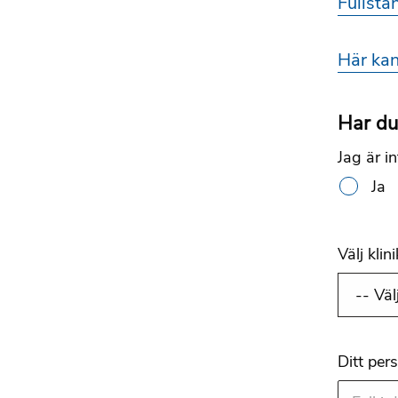
Fullstä
Här kan
Har du 
Jag är i
Ja
Välj klini
Ditt pe