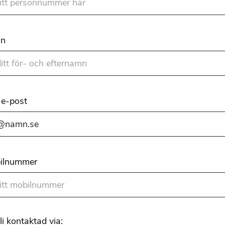
mn
n e-post
bilnummer
bli kontaktad via: