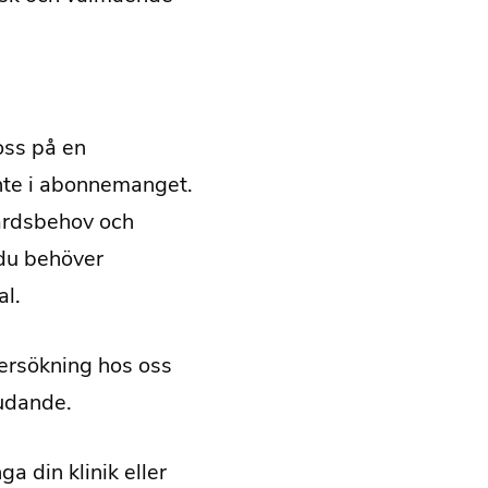
oss på en
nte i abonnemanget.
årdsbehov och
 du behöver
al.
ersökning hos oss
judande.
a din klinik eller