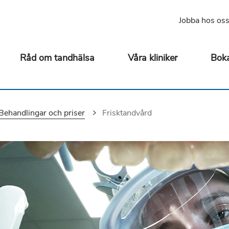
Jobba hos os
Råd om tandhälsa
Våra kliniker
Boka
Behandlingar och priser
Du är här:
Frisktandvård