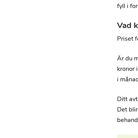
fyll i f
Vad k
Priset 
Är du m
kronor 
i måna
Ditt av
Det bli
behandl