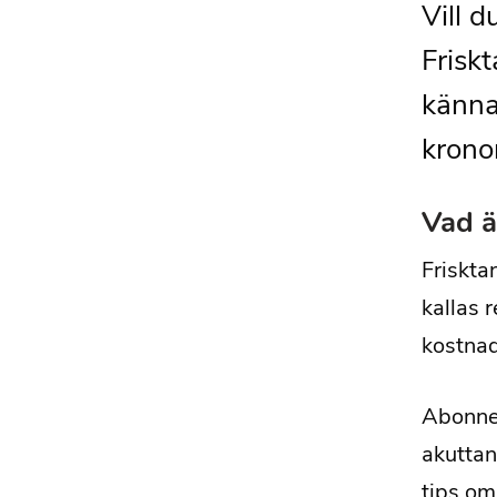
Vill d
Frisk
känna
krono
Vad ä
Friskta
kallas 
kostnad
Abonnem
akuttan
tips om