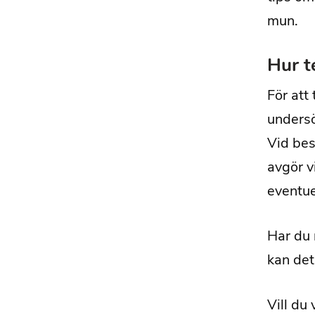
mun.
Hur t
För att
undersö
Vid bes
avgör v
eventue
Har du 
kan det 
Vill du