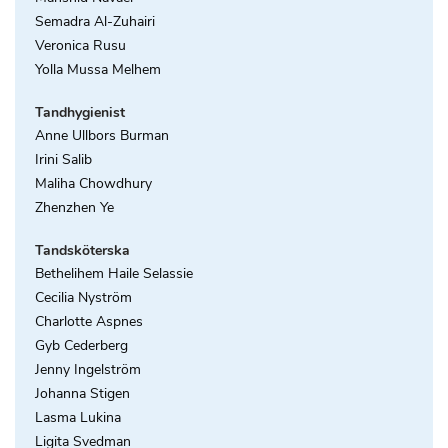
Semadra Al-Zuhairi
Veronica Rusu
Yolla Mussa Melhem
Tandhygienist
Anne Ullbors Burman
Irini Salib
Maliha Chowdhury
Zhenzhen Ye
Tandsköterska
Bethelihem Haile Selassie
Cecilia Nyström
Charlotte Aspnes
Gyb Cederberg
Jenny Ingelström
Johanna Stigen
Lasma Lukina
Ligita Svedman