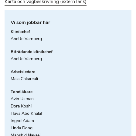
Karta och vägbeskrivning (extern länk)
Vi som jobbar här
Klinikchef
Anette Värnberg
Biträdande klinikchef
Anette Värnberg
Arbetsledare
Maia Chkareuli
Tandläkare
Avin Usman
Dora Koshi
Haya Abo Khalaf
Ingrid Adam
Linda Dong
Mahshid Navaei