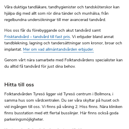
Våra duktiga tandläkare, tandhygienister och tandsköterskor kan
hjälpa dig med allt som rör dina tänder och munhälsa, från
regelbundna undersökningar till mer avancerad tandvård.
Hos oss får du förebyggande och akut tandvård samt
Frisktandvård – tandvård till fast pris
. Vi erbjuder bland annat
tandblekning, lagning och tandersättningar som kronor, broar och
implantat.
Mer om vad allmäntandvården erbjuder.
Genom vårt nära samarbete med Folktandvårdens specialister kan
du alltid få tandvård för just dina behov.
Hitta till oss
Folktandvården Tyresö ligger vid Tyresö centrum i Bollmora, i
samma hus som vårdcentralen. Du ser våra skyltar på huset och
vid ingången till oss. Vi finns på våning 2. Hiss finns. Nära kliniken
finns busstation med ett flertal busslinjer. Här finns också goda
parkeringsmöjligheter.