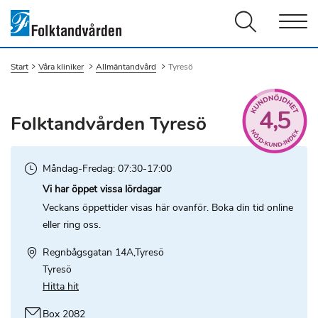
Men
Start
Våra kliniker
Allmäntandvård
Du är här:
Tyresö
4,5
Folktandvården Tyresö
Måndag-Fredag: 07:30-17:00
Vi har öppet vissa lördagar
Veckans öppettider visas här ovanför. Boka din tid online
eller ring oss.
Plats
Regnbågsgatan 14A,Tyresö
Tyresö
Hitta hit
Box 2082