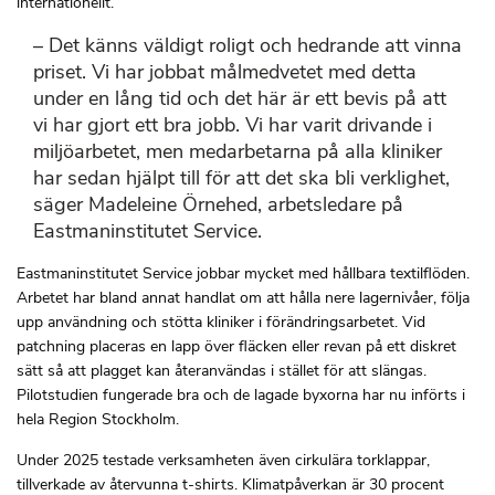
internationellt.
– Det känns väldigt roligt och hedrande att vinna
priset. Vi har jobbat målmedvetet med detta
under en lång tid och det här är ett bevis på att
vi har gjort ett bra jobb. Vi har varit drivande i
miljöarbetet, men medarbetarna på alla kliniker
har sedan hjälpt till för att det ska bli verklighet,
säger Madeleine Örnehed, arbetsledare på
Eastmaninstitutet Service.
Eastmaninstitutet Service jobbar mycket med hållbara textilflöden.
Arbetet har bland annat handlat om att hålla nere lagernivåer, följa
upp användning och stötta kliniker i förändringsarbetet. Vid
patchning placeras en lapp över fläcken eller revan på ett diskret
sätt så att plagget kan återanvändas i stället för att slängas.
Pilotstudien fungerade bra och de lagade byxorna har nu införts i
hela Region Stockholm.
Under 2025 testade verksamheten även cirkulära torklappar,
tillverkade av återvunna t-shirts. Klimatpåverkan är 30 procent