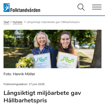
Men
Start
Nyheter
Du är här:
Långsiktigt miljöarbete gav Hållbarhetspris
Foto: Henrik Möller
Publiceringsdatum: 17 juni 2026
Långsiktigt miljöarbete gav
Hållbarhetspris