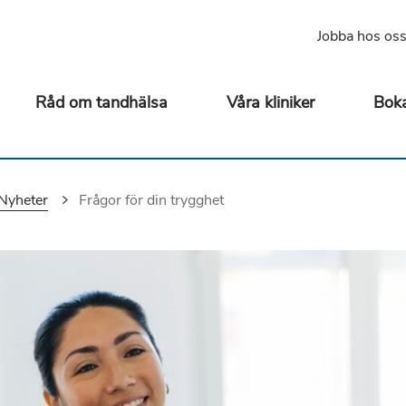
Jobba hos os
Råd om tandhälsa
Våra kliniker
Boka
Nyheter
Du är här:
Frågor för din trygghet