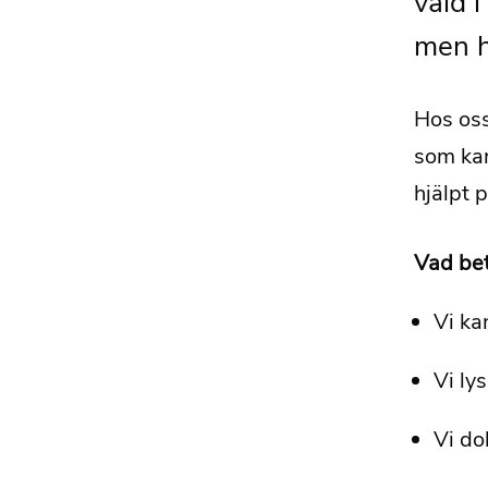
våld i
men h
Hos oss
som kan
hjälpt 
Vad bet
Vi kan
Vi ly
Vi do