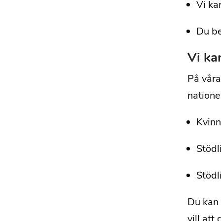
Vi kan
Du be
Vi ka
På våra
nationel
Kvinn
Stödl
Stödl
Du kan 
vill att