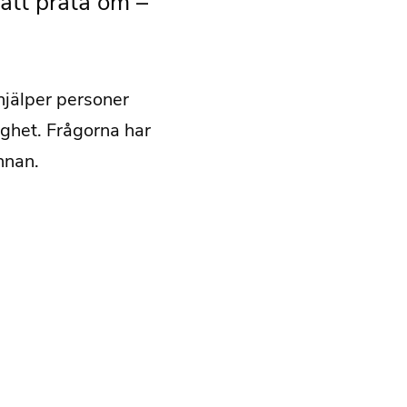
 att prata om –
hjälper personer
ygghet. Frågorna har
annan.