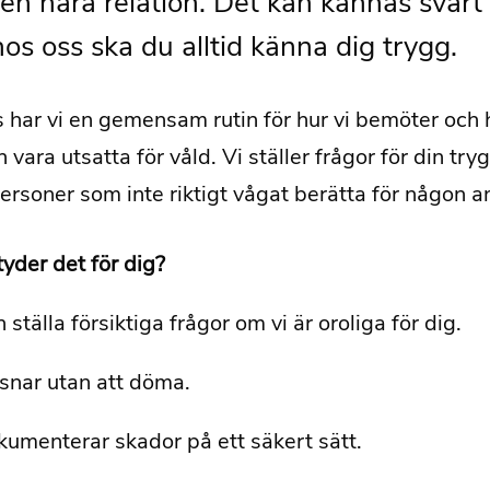
 en nära relation. Det kan kännas svårt
os oss ska du alltid känna dig trygg.
 har vi en gemensam rutin för hur vi bemöter och 
 vara utsatta för våld. Vi ställer frågor för din tr
personer som inte riktigt vågat berätta för någon 
yder det för dig?
 ställa försiktiga frågor om vi är oroliga för dig.
ssnar utan att döma.
kumenterar skador på ett säkert sätt.