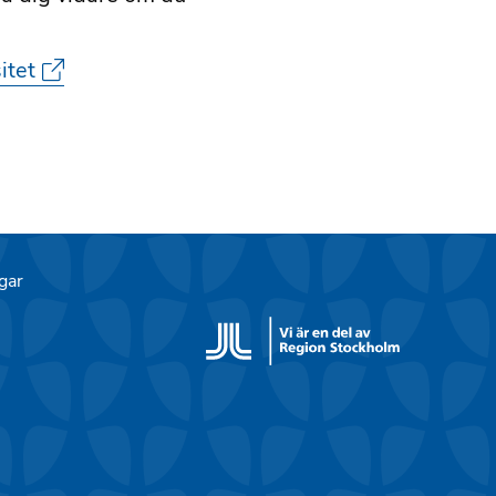
itet
gar