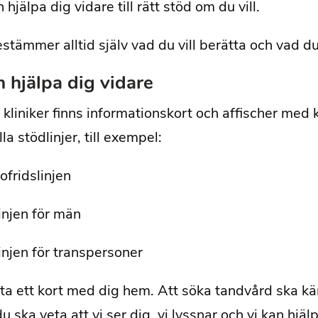
 hjälpa dig vidare till rätt stöd om du vill.
stämmer alltid själv vad du vill berätta och vad du 
n hjälpa dig vidare
 kliniker finns informationskort och affischer med k
la stödlinjer, till exempel:
ofridslinjen
injen för män
injen för transpersoner
ta ett kort med dig hem. Att söka tandvård ska kä
 du ska veta att vi ser dig, vi lyssnar och vi kan hj