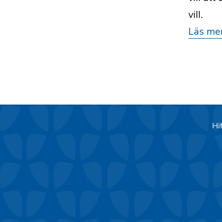
vill.
Läs mer
Hit