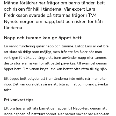
Många föräldrar har frågor om barns tänder, bett
och risken för hål i tänderna. Vår expert Lars
Fredriksson svarade på tittarnas frågor i TV4
Nyhetsmorgon om napp, bett och risken för hål i
tänderna.
Napp och tumme kan ge öppet bett
En vanlig fundering gäller napp och tumme. Enligt Lars är det bra
att sluta så tidigt som möjligt, men från tre års ålder bör man
verkligen försöka. Ju längre ett barn använder napp eller tumme,
desto större är risken för att bettet påverkas, till exempel genom
öppet bett. Om vanan bryts i tid kan bettet ofta rätta till sig själv.
Ett öppet bett betyder att framtänderna inte möts när man biter
ihop. Det kan göra det svårare att bita av mat och ibland påverka
talet.
Ett konkret tips
Ett bra tips är att låta barnet ge nappen till Napp-fen, genom att
lägga nappen på nattduksbordet. När barnet vaknar har Napp-fen