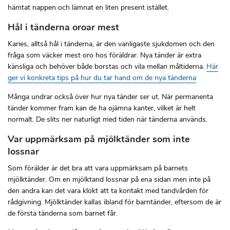
hämtat nappen och lämnat en liten present istället.
Hål i tänderna oroar mest
Karies, alltså hål i tänderna, är den vanligaste sjukdomen och den
fråga som väcker mest oro hos föräldrar. Nya tänder är extra
känsliga och behöver både borstas och vila mellan måltiderna.
Här
ger vi konkreta tips på hur du tar hand om de nya tänderna
Många undrar också över hur nya tänder ser ut. När permanenta
tänder kommer fram kan de ha ojämna kanter, vilket är helt
normalt. De slits ner naturligt med tiden när tänderna används.
Var uppmärksam på mjölktänder som inte
lossnar
Som förälder är det bra att vara uppmärksam på barnets
mjölktänder. Om en mjölktand lossnar på ena sidan men inte på
den andra kan det vara klokt att ta kontakt med tandvården för
rådgivning. Mjölktänder kallas ibland för barntänder, eftersom de är
de första tänderna som barnet får.