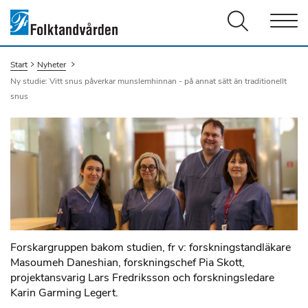
Men
Start
Nyheter
Du är här:
Ny studie: Vitt snus påverkar munslemhinnan - på annat sätt än traditionellt
snus
Forskargruppen bakom studien, fr v: forskningstandläkare
Masoumeh Daneshian, forskningschef Pia Skott,
projektansvarig Lars Fredriksson och forskningsledare
Karin Garming Legert.