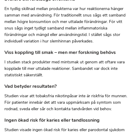
En tydlig skillnad mellan produkterna var hur reaktionerna hänger
samman med användning. För traditionellt snus sågs ett samband
mellan högre konsumtion och mer uttalade förändringar. För vitt
snus sågs inget tydligt samband mellan inflammatoriska
förändringar och mängd eller användningstid. I stället sågs stor
individuell variation i hur slemhinnan påverkades.
Viss koppling till smak – men mer forskning behövs
I studien stack produkter med mintsmak ut genom att oftare vara
kopplade till mer uttalade reaktioner. Sambandet var dock inte
statistiskt säkerställt.
Vad betyder resultaten?
Studien visar att tobaksfria nikotinpåsar inte är riskfria för munnen.
För patienter innebär det att vara uppmärksam på symtom som
rodnad, sveda eller sår och kontakta tandvården vid behov.
Ingen ökad risk för karies eller tandlossning
Studien visade ingen ökad risk för karies eller parodontal sjukdom