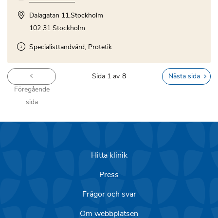
Dalagatan 11,Stockholm
102 31 Stockholm
Specialisttandvård, Protetik
You're on page
Sida 1 av
8
Nästa sida
Föregående
sida
Hitta klinik
Press
Frågor och svar
Om webbplatsen