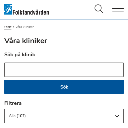
Men
Start
Du är här:
Våra kliniker
Våra kliniker
Sök på klinik
Sök
Sök
Filtrera
Alla (107)